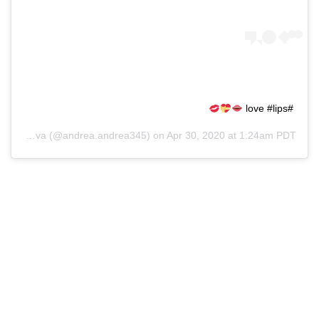
#love #lips
Andrea Ivanova
(@andrea.andrea345) on
Apr 30, 2020 at 1:24am PDT