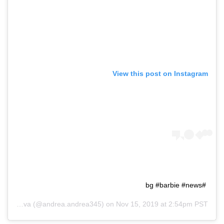
View this post on Instagram
#bg #barbie #news
Andrea Ivanova
(@andrea.andrea345) on
Nov 15, 2019 at 2:54pm PST