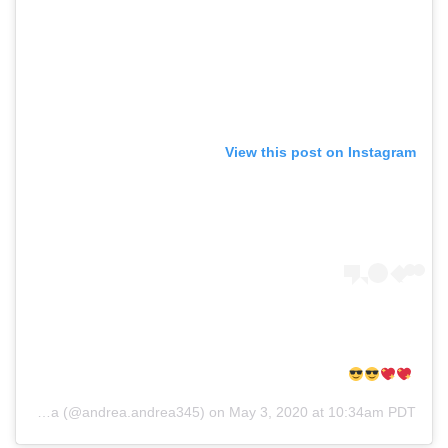
View this post on Instagram
Andrea Ivanova
(@andrea.andrea345) on
May 3, 2020 at 10:34am PDT