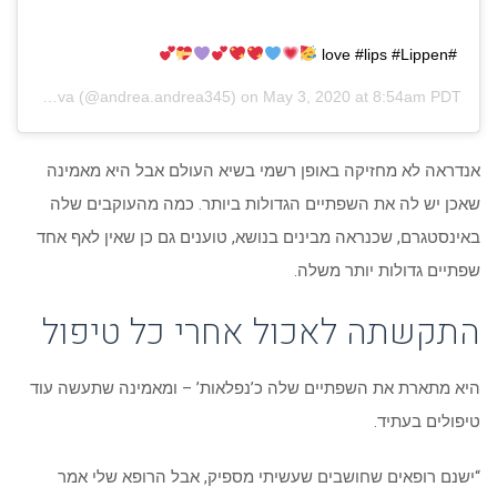
#love #lips #Lippen
Andrea Ivanova
(@andrea.andrea345) on
May 3, 2020 at 8:54am PDT
אנדראה לא מחזיקה באופן רשמי בשיא העולם אבל היא מאמינה
שאכן יש לה את השפתיים הגדולות ביותר. כמה מהעוקבים שלה
באינסטגרם, שכנראה מבינים בנושא, טוענים גם כן שאין לאף אחד
שפתיים גדולות יותר משלה.
התקשתה לאכול אחרי כל טיפול
היא מתארת את השפתיים שלה כ’נפלאות’ – ומאמינה שתעשה עוד
טיפולים בעתיד.
“ישנם רופאים שחושבים שעשיתי מספיק, אבל הרופא שלי אמר