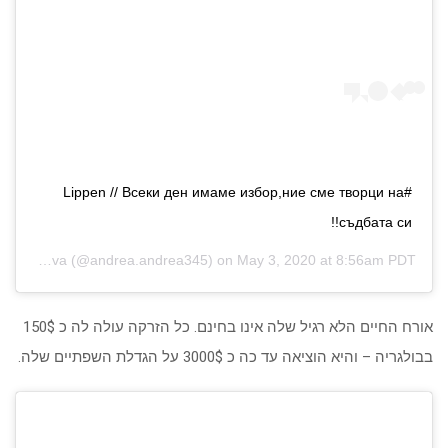
#Lippen // Всеки ден имаме избор,ние сме творци на
съдбата си!!
Andrea Ivanova
(@andrea.andrea345) on
May 3, 2020 at 8:56am PDT
אורח החיים הלא רגיל שלה אינו בחינם. כל הזרקה עולה לה כ 150$
בבולגריה – והיא הוציאה עד כה כ 3000$ על הגדלת השפתיים שלה.