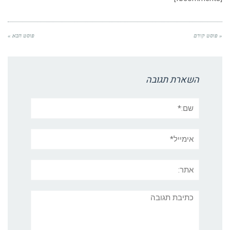
« פוסט קודם
פוסט הבא »
השארת תגובה
שם:*
אימייל*
אתר:
תגובה