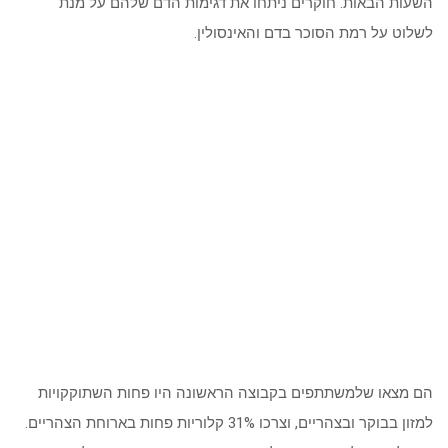
השעות הבאות. חוקרים ניתחו את דגימות הדם שלהם על מנת
לשלוט על רמת הסוכר בדם והאינסולין.
הם מצאו שלמשתתפים בקבוצה הראשונה היו פחות השתוקקויות
למזון בבוקר ובצהריים, וצרכו 31% קלוריות פחות בארוחת הצהריים.