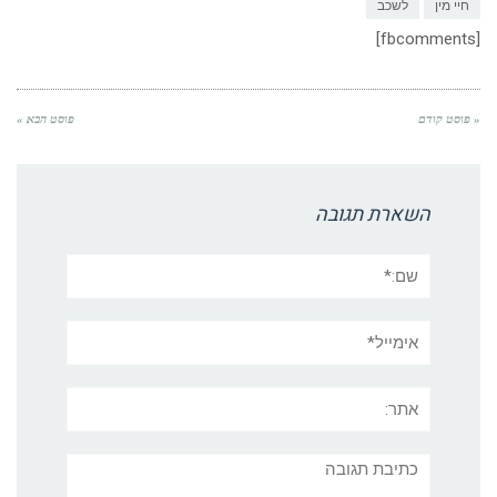
חיי מין
לשכב
[fbcomments]
« פוסט קודם
פוסט הבא »
השארת תגובה
שם:*
אימייל*
אתר:
תגובה