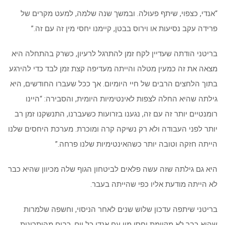
“אנדי, כצפוי, שיתף פעולה. ובמשך שנה שלמה, למעט מקרים של
פרידה עקב נסיעות או וירוס בבטן, קיימנו יחסי מין זה עם זה.”
בריטני הודתה שעדיין לקח זמן להתרגל לרעיון, כשרק בהתחלה היא
מצאה את זה כמעין מטלה והייתה מעדיפה קצת זמן לבד כדי להירגע
בתוך הלחצים הרבים של חיי היומיום. אך ככל שעברו החודשים, היא
גילתה שהיא החלה לצפות לאינטימיות היומית, והסבירה: “היינו
רומנטיים יותר זה עם זה, נגענו בזרועות כשעברנו, התנשקנו זמן רב
יותר לפני העבודה ולא רק נשיקה קרה ומוכרת. מערכת היחסים שלנו
הייתה חזקה וטובה יותר כשהאינטימיות שלנו פרחה.”
היא גם גילתה שזה עשה פלאים לביטחון הגוף שלה מכיוון שהיא כבר
לא הייתה מודעת אליו כפי שהייתה בעבר.
בריטני שיתפה עדכון שלוש שנים לאחר הניסוי, וחשפה שלמרות
שהיא כבר לא מקיימת יחסי מין עם אנדי כל יום, רבים מהיתרונות