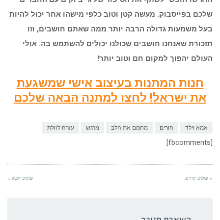
שלכם בפייסבוק. מעשה קטן וטוב כלפי מישהו אחר יכול להיות
בעל משמעות גדולה הרבה יותר ממה שאתם חושבים, וזו
תזכורת שאנחנו חושבים שכולנו יכולים להשתמש בה. אולי
העולם יהפוך למקום חם וטוב יותר!
חנות המתנות בעיצוב אישי שמשגעת
את ישראל! לחצו למתנה הבאה שלכם
אמא וילד
הורים
מחמם את הלב
מרגש
עזרה לזולת
[fbcomments]
« פוסט קודם
פוסט הבא »