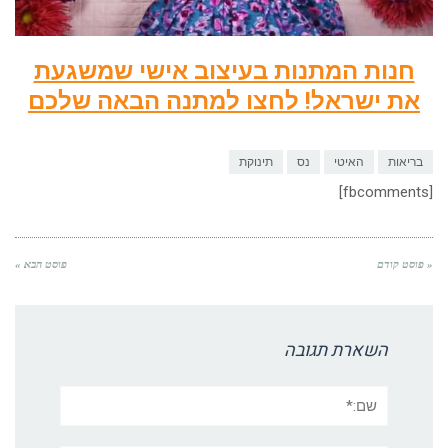
חנות המתנות בעיצוב אישי שמשגעת
את ישראל! לחצו למתנה הבאה שלכם
בריאות
האיטי
נס
תינוקת
[fbcomments]
« פוסט קודם
פוסט הבא »
השארת תגובה
שם:*