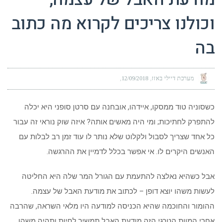
וכולנו צריכים לקרוא מה כתוב
בה
מערכת דיילי באזז
12/09/2018
כשסוניה טוד ממסקו, איידהו, אובחנה עם סרטן סופני היא יכלה
להתפרק לחתיכות; ומי היה מאשים אותה? איזה שוק נוראי זה עבור
כל אחד שצריך לסבול ולקלוט שלא נותר לו עוד זמן רב לבלות עם
האנשים היקרים לו. אי אפשר בכלל לדמיין את ההרגשה.
אבל כשהיא נאלצה להתעמת עם הגורל המר שלה היא החליטה
לעשות משהו יוצא דופן – לכתוב את מודעת האבל של עצמה.
ההומור והחוכמה שהיא הכניסה למודעה היו מלאי השראה, שהרבה
אחרי המוות הטרגי הזה מודעת האבל תמשיך לחיות ותהיה משהו