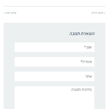
« פוסט קודם
פוסט הבא »
השארת תגובה
שם:*
אימייל*
אתר:
תגובה