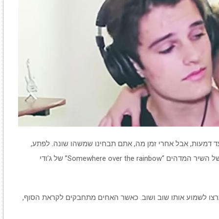
ד דמעות, אבל אחרי זמן מה, אתם תבחינו שמשהו שונה. לפתע,
הטקסט משתנה ואתם יכולים לשמוע את המילים של השיר המדהים “Somewhere over the rainbow” של ג’ודי
ו לשמוע אותו שוב ושוב. כאשר האחים מתחבקים לקראת הסוף,