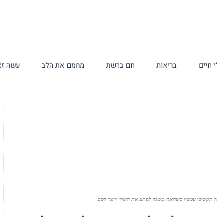
 חיים
בריאות
חם ברשת
מחמם את הלב
עשה זא
ל תקשיבו עכשיו כשהאח משנה לפתע את השיר ויוצר קסם