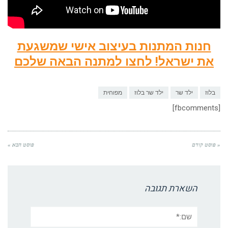
חנות המתנות בעיצוב אישי שמשגעת
את ישראל! לחצו למתנה הבאה שלכם
בלוז
ילד שר
ילד שר בלוז
מפוחית
[fbcomments]
« פוסט קודם
פוסט הבא »
השארת תגובה
שם:*