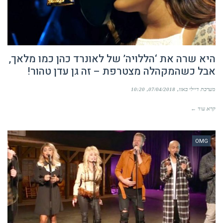
היא שרה את ‘הללויה’ של לאונרד כהן כמו מלאך,
אבל כשהמקהלה מצטרפת – זה גן עדן טהור!
מערכת דיילי באזז
07/04/2018
10:20
קרא עוד ←
OMG