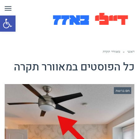
תפר
פת
סרג
נגי
ראשי
»
מאוורר תקרה
כל הפוסטים ב
מאוורר תקרה
חם ברשת