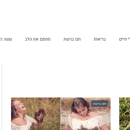
 חיים
בריאות
חם ברשת
מחמם את הלב
עשה זא
חם ברשת